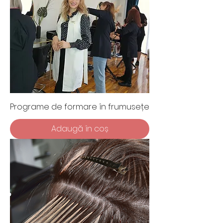
with a strong focus on practical,
hands-on learning. Whether you’re
starting a new career or adding
services to your existing business,
our training programmes give you
the skills, confidence and
recognised qualifications needed
to succeed in the beauty industry.
Programe de formare în frumusețe
Adaugă în coș