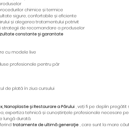
 produselor
procedurilor chimice și termice
tate sigure, confortabile și eficiente
rului și alegerea tratamentului potrivit
și strategii de recomandare a produselor
zultate constante și garantate
re cu modele live
duse profesionale pentru păr
ul de plată în ziua cursului
x, Nanoplastie și Restaurare a Părului
, veți fi pe deplin pregătit 
a, expertiza tehnică și cunoștințele profesionale necesare pe
e lungă durată.
ferind
tratamente de ultimă generație
, care sunt la mare căuta