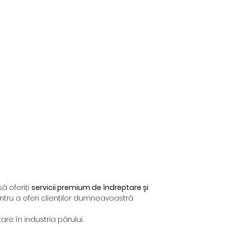
să oferiți
servicii premium de îndreptare și
ntru a oferi clienților dumneavoastră
re în industria părului.