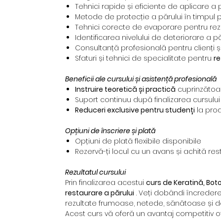
Tehnici rapide și eficiente de aplicare a
Metode de protecție a părului în timpul 
Tehnici corecte de evaporare pentru rezul
Identificarea nivelului de deteriorare a pă
Consultanță profesională pentru clienți 
Sfaturi și tehnici de specialitate pentru
re
Beneficii ale cursului și asistență profesională
Instruire teoretică și practică
cuprinzătoa
Suport continuu după finalizarea cursului
Reduceri exclusive pentru studenți
la pro
Opțiuni de înscriere și plată
Opțiuni de plată flexibile disponibile
Rezervă-ți locul cu un avans și achită rest
Rezultatul cursului
Prin finalizarea acestui
curs de Keratină, Boto
restaurare a părului
. Veți dobândi încredere
rezultate frumoase, netede, sănătoase și d
Acest curs vă oferă un avantaj competitiv o