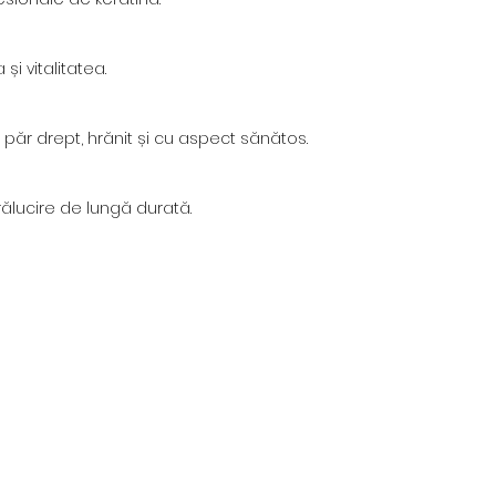
i vitalitatea.
păr drept, hrănit și cu aspect sănătos.
rălucire de lungă durată.