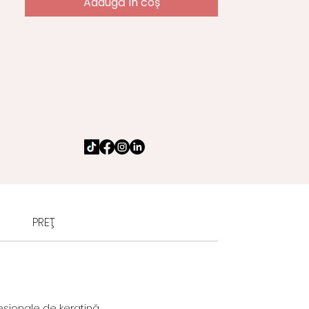
Adaugă în coș
Britanie.
Cursul nostru de Keratină, Botox,
Nanoplastie și Restaurare Capilară
de la
DP Beauty Academy
este un
program profesional cuprinzător,
conceput pentru a preda
tratamente avansate de îndreptare,
netezire și reparare a părului
. Acest
curs combină teoria aprofundată cu
instruire practică, permițându-vă să
obțineți
rezultate sigure, eficiente și
de lungă durată
pentru toate tipurile
de păr.
PREŢ
Ideal pentru coafori și stiliști care
doresc să își extindă meniul de
servicii cu tratamente la mare
căutare.
fesionale de keratină.