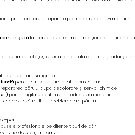
rat prin hidratare și reparare profundă, redându-i moliciunea ș
 și mai sigură
la îndreptarea chimică tradițională, obținând un 
ted care îmbunătățește textura naturală a părului și adaugă st
e de reparare și îngrijire:
rofundă
pentru a restabili umiditatea și moliciunea
 repararea părului după decolorare și servicii chimice
ser)
pentru sigilarea cuticulei și reducerea încrețirii
r care vizează multiple probleme ale părului
 expert:
dusele profesionale pe diferite tipuri de păr
care tip de păr și tratament