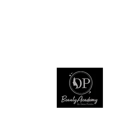
Adresa:
35 D Chalk Hill, Watford, Hertfordshi