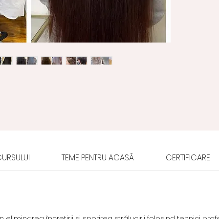
URSULUI
TEME PENTRU ACASĂ
CERTIFICARE
 eliminarea încrețirii și sporirea strălucirii folosind tehnici pro