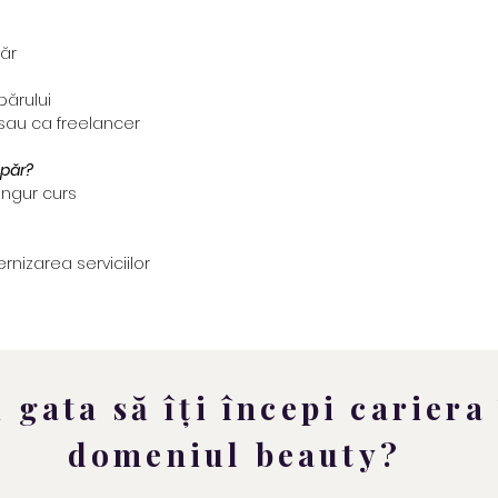
păr
părului
 sau ca freelancer
 păr?
ingur curs
rnizarea serviciilor
i gata să îți începi cariera
domeniul beauty?