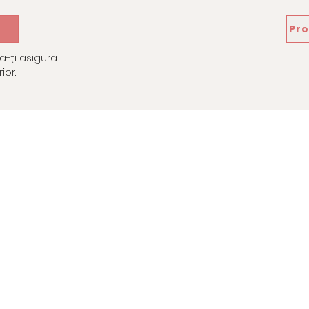
Pro
Programează-ți consultația gratuită individuală
 a-ți asigura
ior.