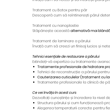
Tratament cu Botox pentru păr
Descoperă cum să reîntinerești părul deterio
Tratament cu nanoplastie
Stăpânește această
alternativă mai blândă
Tratament de laminare a părului
Învață cum să creezi un finisaj lucios și ne
Tehnici esențiale de restaurare a părului
Extindeți-vă expertiza cu tratamente avansat
Tratamente profesionale de hidratare p
Tehnici de reconstrucție a părului pentru
Cauterizarea cuticulelor (tratament cu la
Tratamente profesionale la clinică de pă
Ce vei învăța în acest curs
Dezvoltați cunoștințe și încredere la nivel de
Structura părului și cum funcționează pro
Alegerea temperaturii corecte pentru fie