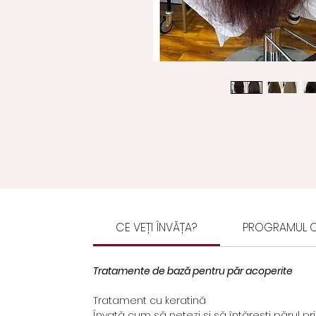
CE VEȚI ÎNVĂȚA?
PROGRAMUL C
Tratamente de bază pentru păr acoperite
Tratament cu keratină
Învață cum să netezi și să întărești părul prin