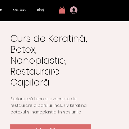
e
Contact
Blog
Curs de Keratină,
Botox,
Nanoplastie,
Restaurare
Capilară
Explorează tehnici avansate de
restaurare a părului, inclusiv keratina,
botoxul și nanoplastia, în sesiunile
noastre practice de instruire la DP
Beauty Academy din Watford, Marea