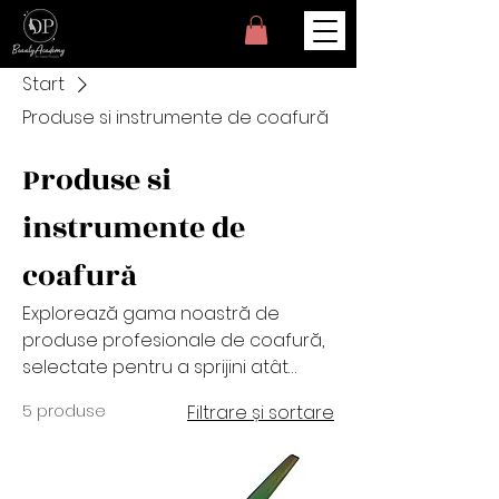
Start
Produse si instrumente de coafură
Produse si
instrumente de
coafură
Explorează gama noastră de
produse profesionale de coafură,
selectate pentru a sprijini atât
instruirea studenților, cât și munca
5 produse
Filtrare și sortare
în salon. De la instrumente și perii
de coafat de înaltă calitate, până
la produse esențiale pentru