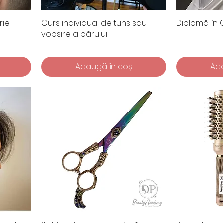
rie
Curs individual de tuns sau
Diplomă în
vopsire a părului
Adaugă în coș
Ad