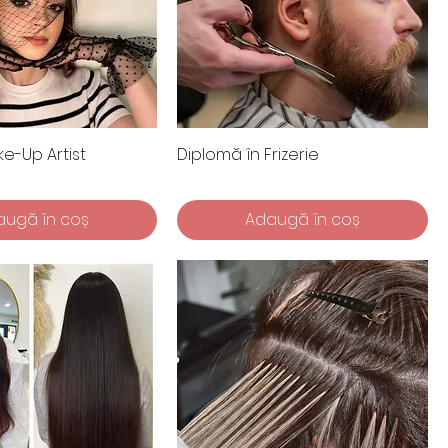
e-Up Artist
Diplomă în Frizerie
augă în coș
Adaugă în coș