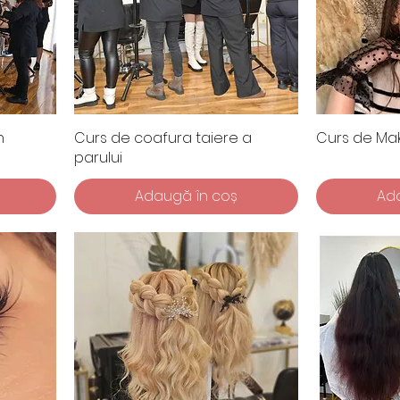
n
Curs de coafura taiere a
Curs de Mak
parului
Adaugă în coș
Ad