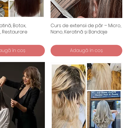
tină, Botox,
Curs de extensii de păr – Micro,
, Restaurare
Nano, Keratină și Bandaje
augă în coș
Adaugă în coș