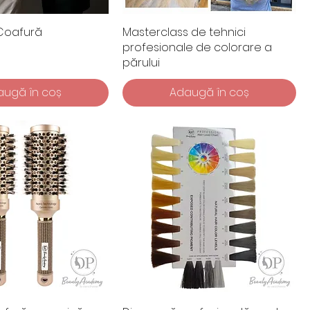
 Coafură
Masterclass de tehnici
profesionale de colorare a
părului
augă în coș
Adaugă în coș