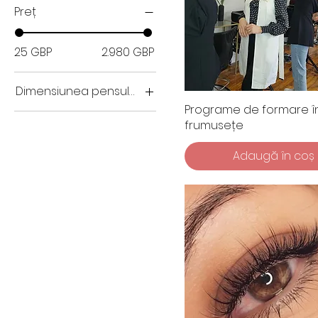
Preț
25 GBP
2.980 GBP
Dimensiunea pensulei
Programe de formare î
32 mm
frumusețe
45 mm
Adaugă în coș