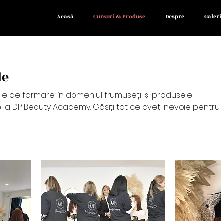
Acasă
Cursuri & Produse
Despre
Galeri
le
ile de formare în domeniul frumuseții și produsele
e la DP Beauty Academy. Găsiți tot ce aveți nevoie pentru
 lucra în industria frumuseții într-un singur loc.