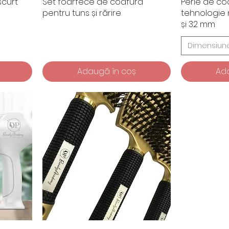
scurt
Set foarfece de coafură
Perie de co
pentru tuns și rărire
tehnologie
și 32 mm
Dimensiune
Adaugă în coș
Ad