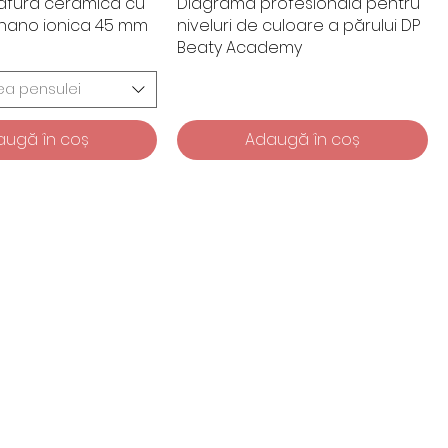
afură ceramică cu
Diagramă profesională pentru
 nano ionica 45 mm
niveluri de culoare a părului DP
Beaty Academy
a pensulei
augă în coș
Adaugă în coș