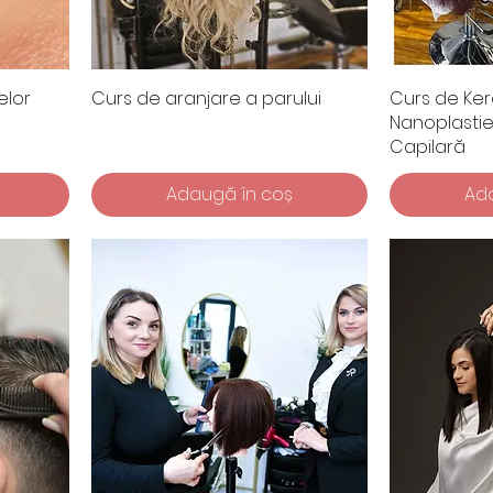
elor
Curs de aranjare a parului
Curs de Kera
Nanoplastie
Capilară
Adaugă în coș
Ad